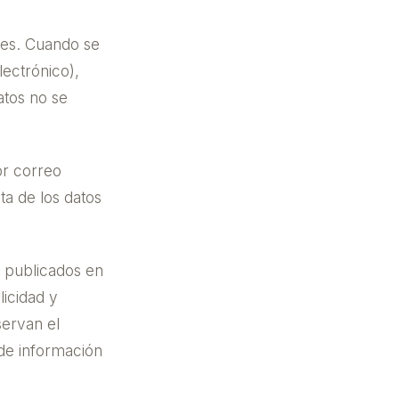
ales. Cuando se
ectrónico),
atos no se
or correo
a de los datos
 publicados en
licidad y
servan el
de información