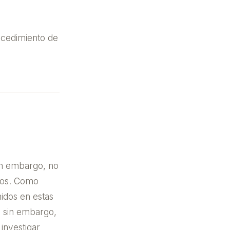
rocedimiento de
in embargo, no
idos. Como
idos en estas
, sin embargo,
investigar