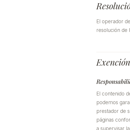
Resolució
El operador de
resolución de 
Exención
Responsabili
El contenido d
podemos garant
prestador de s
páginas confo
a supervisar l