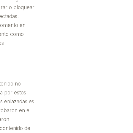
tirar o bloquear
fectadas.
 momento en
ronto como
os
tenido no
a por estos
as enlazadas es
robaron en el
aron
 contenido de